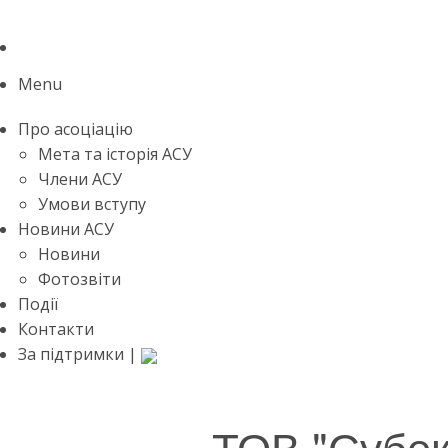
Menu
Про асоціацію
Мета та історія АСУ
Члени АСУ
Умови вступу
Новини АСУ
Новини
Фотозвіти
Події
Контакти
За підтримки |
ТОВ "Субек