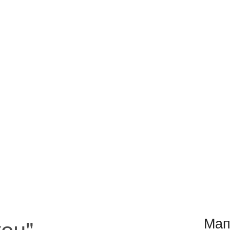
он"
Мап