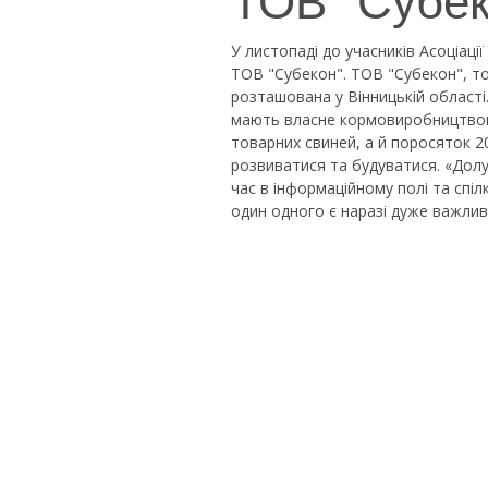
У листопаді до учасників Асоціаці
ТОВ "Субекон". ТОВ "Субекон", т
розташована у Вінницькій област
мають власне кормовиробництвом 
товарних свиней, а й поросяток 2
розвиватися та будуватися. «Долу
час в інформаційному полі та спіл
один одного є наразі дуже важлив