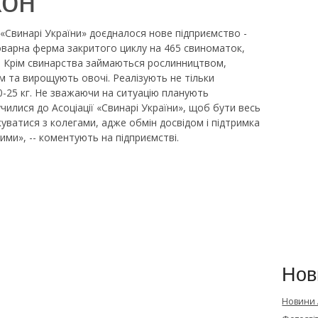
ї «Свинарі України» доєдналося нове підприємство -
оварна ферма закритого циклу на 465 свиноматок,
і. Крім свинарства займаються рослинництвом,
та вирощують овочі. Реалізують не тільки
0-25 кг. Не зважаючи на ситуацію планують
чилися до Асоціації «Свинарі України», щоб бути весь
куватися з колегами, адже обмін досвідом і підтримка
ими», -- коментують на підприємстві.
Нов
Новини