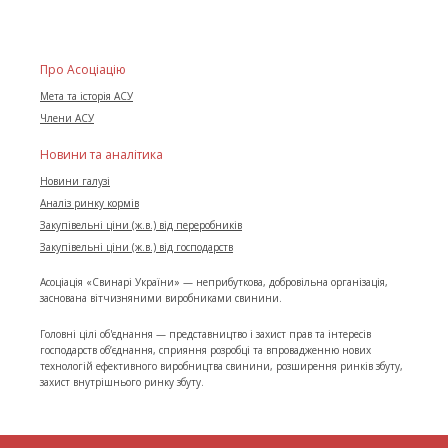
Про Асоціацію
Мета та історія АСУ
Члени АСУ
Новини та аналітика
Новини галузі
Аналіз ринку кормів
Закупівельні ціни (ж.в.) від переробників
Закупівельні ціни (ж.в.) від господарств
Асоціація «Свинарі України» — неприбуткова, добровільна організація,
заснована вітчизняними виробниками свинини.
Головні цілі об'єднання — представництво і захист прав та інтересів
господарств об’єднання, сприяння розробці та впровадженню нових
технологій ефективного виробництва свинини, розширення ринків збуту,
захист внутрішнього ринку збуту.