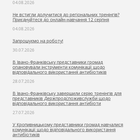
04.08.2026
Не встигли долучитися до регіональних тренінгів?
Приєднуйтеся до онлайн-навчання 12 серпня
04.08.2026
Запрошуємо на роботу!
30.07.2026
В Івано-Франківську представники громад
опановували інструменти комунікації щодо
відповідального використання антибіотиків
28.07.2026
В Івано-Франківську завершили серію тренінгів для
представників Держпродспоживслужби щодо
відповідального використання антибіоти
27.07.2026
У Кропивницькому представники громад навчалися
комунікації щодо відповідального використання
антибіотиків