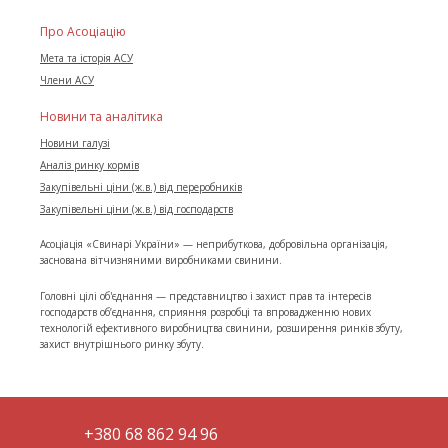
Про Асоціацію
Мета та історія АСУ
Члени АСУ
Новини та аналітика
Новини галузі
Аналіз ринку кормів
Закупівельні ціни (ж.в.) від переробників
Закупівельні ціни (ж.в.) від господарств
Асоціація «Свинарі України» — неприбуткова, добровільна організація,
заснована вітчизняними виробниками свинини.
Головні цілі об'єднання — представництво і захист прав та інтересів
господарств об’єднання, сприяння розробці та впровадженню нових
технологій ефективного виробництва свинини, розширення ринків збуту,
захист внутрішнього ринку збуту.
+380 68 862 94 96